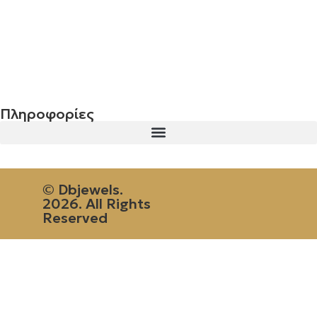
Σταυρός 14Κ χρυσό & αλυσίδα 107
€
843.20
Πληροφορίες
© Dbjewels.
2026. All Rights
Reserved