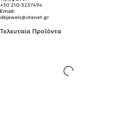
+30 210-3237494
Email:
dbjewels@otenet.gr
Τελευταία Προϊόντα
Σταυρός 14Κ χρυσό & αλυσίδα 109
€
930.00
Σταυρός 14Κ χρυσό & αλυσίδα 108
€
843.20