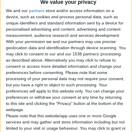
We value your privacy
Με Ζαφείρι
Με Ρουμπίνι
We and our
partners
store and/or access information on a
Με Σμαράγδι
device, such as cookies and process personal data, such as
Μαίανδρος Exclusive
unique identifiers and standard information sent by a device for
Βέρες
personalised advertising and content, advertising and content
Σταυροί
Μοναδικές Δημιουργίες
measurement, audience research and services development.
Κοσμήματα
With your permission we and our partners may use precise
Μανικετόκουμπα
geolocation data and identification through device scanning. You
Κολιέ – Μενταγιόν
may click to consent to our and our 1538 partners’ processing
Σκουλαρίκια
as described above. Alternatively you may click to refuse to
Βραχιόλια
consent or access more detailed information and change your
Ασημένια Κοσμήματα
Προσφορές Κοσμημάτων
preferences before consenting.
Please note that some
Ποιοι Είμαστε
processing of your personal data may not require your consent,
Blog
but you have a right to object to such processing. Your
Επικοινωνία
preferences will apply to this website only. You can change your
preferences or withdraw your consent at any time by returning
Search
to this site and clicking the "Privacy" button at the bottom of the
Search
×
webpage.
Please note that this website/app uses one or more Google
services and may gather and store information including but not
limited to your visit or usage behaviour. You may click to grant or
2019 smoky quartz & diamond ring 008