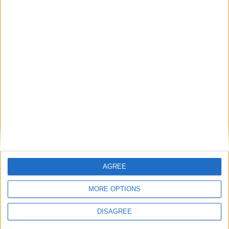
Κολιέ 14Κ χρυσό με Λίθους (επιλογές) 055
0
out of 5
€
434.00
Original price was: €434.00.
€
372.00
Η τρέχουσα
τιμή είναι: €372.00.
Σταυρός 14Κ χρυσό & αλυσίδα 108
0
out of 5
€
843.20
AGREE
Recent Products
MORE OPTIONS
DISAGREE