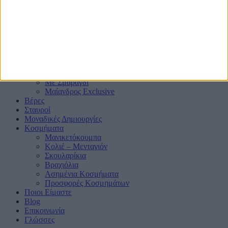
Δαχτυλίδια
Μονόπετρα
Mε μαύρα διαμάντια ή ζαφείρια
Mε πλαϊνά Διαμάντια
Mε πολύτιμους λίθους
Μπριγιατένιες Βέρες
Με Ζαφείρι
Με Ρουμπίνι
Με Σμαράγδι
Μαίανδρος Exclusive
Βέρες
Σταυροί
Μοναδικές Δημιουργίες
Κοσμήματα
Μανικετόκουμπα
Κολιέ – Μενταγιόν
Σκουλαρίκια
Βραχιόλια
Ασημένια Κοσμήματα
Προσφορές Κοσμημάτων
Ποιοι Είμαστε
Blog
Επικοινωνία
Γλώσσες