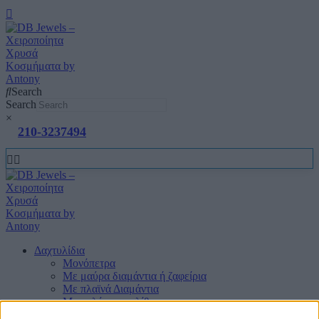
Search
Search
×
210-3237494
Δαχτυλίδια
Μονόπετρα
Mε μαύρα διαμάντια ή ζαφείρια
Mε πλαϊνά Διαμάντια
Mε πολύτιμους λίθους
Μπριγιατένιες Βέρες