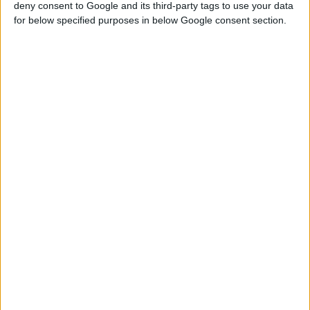
deny consent to Google and its third-party tags to use your data
for below specified purposes in below Google consent section.
Home
Δαχτυλίδι 14Κ ρόζ χρυσο με Σμαράγδι Lab created
(επιλογές) ΕΜ0087
2019 smoky quartz & diamond ring 008
Βρείτε Μας
Facebook
Instagram
Γνωρίστε Μας
Κατασκευάζουμε κοσμήματα υψηλής ποιότητας από το 1960
Διεύθυνση:
Ερμού 18 (1ος όροφος), Αθήνα, Ελλάδα
Τηλέφωνο:
+30 210-3237494
EMAIL:
dbjewels@otenet.gr
Τελευταία Προϊόντα