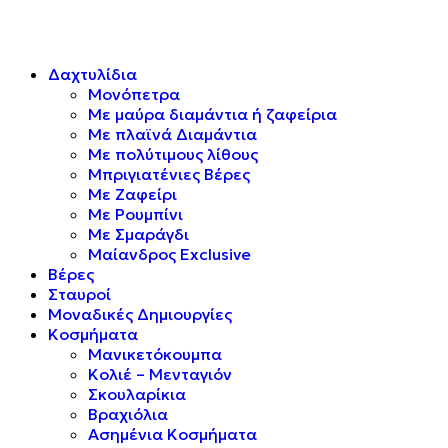
Δαχτυλίδια
Μονόπετρα
Mε μαύρα διαμάντια ή ζαφείρια
Mε πλαϊνά Διαμάντια
Mε πολύτιμους λίθους
Μπριγιατένιες Βέρες
Με Ζαφείρι
Με Ρουμπίνι
Με Σμαράγδι
Μαίανδρος Exclusive
Βέρες
Σταυροί
Μοναδικές Δημιουργίες
Κοσμήματα
Μανικετόκουμπα
Κολιέ – Μενταγιόν
Σκουλαρίκια
Βραχιόλια
Ασημένια Κοσμήματα