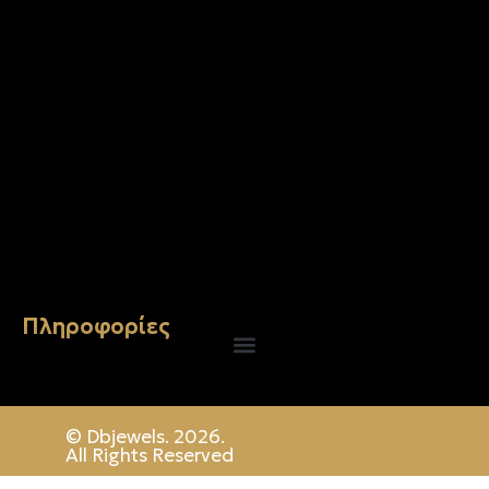
Σταυρός 14Κ χρυσό & αλυσίδα 107
€
843.20
Πληροφορίες
© Dbjewels. 2026.
All Rights Reserved