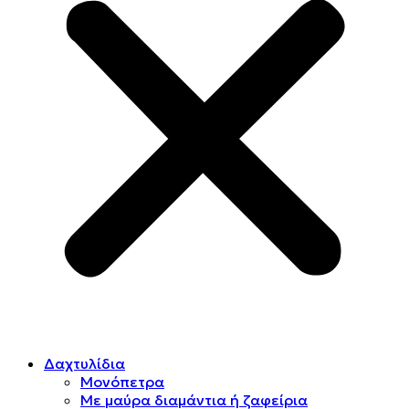
Δαχτυλίδια
Μονόπετρα
Mε μαύρα διαμάντια ή ζαφείρια