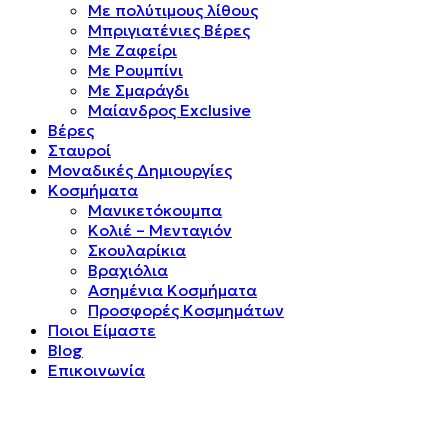
Mε πολύτιμους λίθους
Μπριγιατένιες Βέρες
Με Ζαφείρι
Με Ρουμπίνι
Με Σμαράγδι
Μαίανδρος Exclusive
Βέρες
Σταυροί
Μοναδικές Δημιουργίες
Κοσμήματα
Μανικετόκουμπα
Κολιέ – Μενταγιόν
Σκουλαρίκια
Βραχιόλια
Ασημένια Κοσμήματα
Προσφορές Κοσμημάτων
Ποιοι Είμαστε
Blog
Επικοινωνία