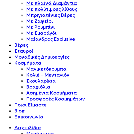
Mε πλαϊνά Διαμάντια
Mε πολύτιμους λίθους
Μπριγιατένιες Βέρες
Με Ζαφείρι
Με Ρουμπίνι
Με Σμαράγδι
Μαίανδρος Exclusive
Βέρες
Σταυροί
Μοναδικές Δημιουργίες
Κοσμήματα
Μανικετόκουμπα
Κολιέ – Μενταγιόν
Σκουλαρίκια
Βραχιόλια
Ασημένια Κοσμήματα
Προσφορές Κοσμημάτων
Ποιοι Είμαστε
Blog
Επικοινωνία
Δαχτυλίδια
Μονόπετρα