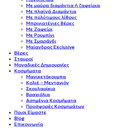
Mε μαύρα διαμάντια ή ζαφείρια
Mε πλαϊνά Διαμάντια
Mε πολύτιμους λίθους
Μπριγιατένιες Βέρες
Με Ζαφείρι
Με Ρουμπίνι
Με Σμαράγδι
Μαίανδρος Exclusive
Βέρες
Σταυροί
Μοναδικές Δημιουργίες
Κοσμήματα
Μανικετόκουμπα
Κολιέ – Μενταγιόν
Σκουλαρίκια
Βραχιόλια
Ασημένια Κοσμήματα
Προσφορές Κοσμημάτων
Ποιοι Είμαστε
Blog
Επικοινωνία