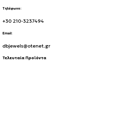
Τηλέφωνο:
+30 210-3237494
Email:
dbjewels@otenet.gr
Τελευταία Προϊόντα
Σταυρός 14Κ χρυσό & αλυσίδα 108
€
843.20
Σταυρός 14Κ χρυσό & αλυσίδα 107