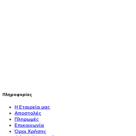
€
843.20
Σταυρός 14Κ χρυσό & αλυσίδα 106
€
744.00
Πληροφορίες
Η Εταιρεία μας
Αποστολές
Πληρωμές
Επικοινωνία
Όροι Χρήσης