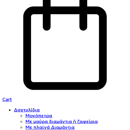
Cart
Δαχτυλίδια
Μονόπετρα
Mε μαύρα διαμάντια ή ζαφείρια
Mε πλαϊνά Διαμάντια