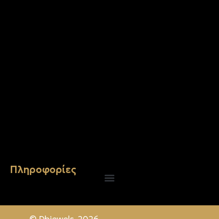
€
843.20
Σταυρός 14Κ χρυσό & αλυσίδα 106
€
744.00
Πληροφορίες