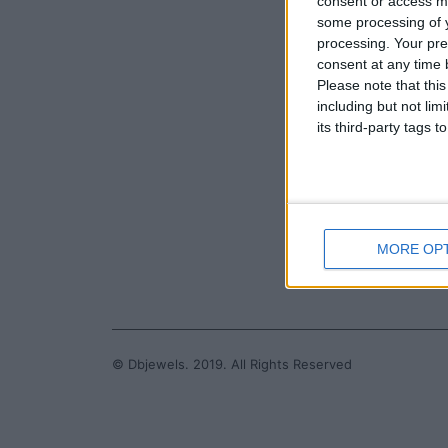
consent or access m
Ελλάδα
some processing of y
Τηλέφω
processing. Your pre
+30 21
consent at any time b
EMAIL:
Please note that thi
dbjewe
including but not lim
its third-party tags
MORE OP
© Dbjewels. 2019. All Rights Reserved