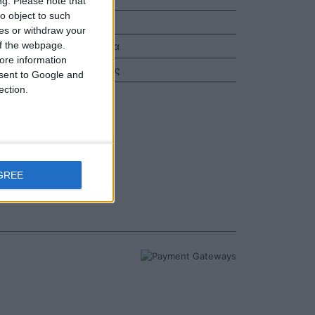
ng.
Please note that
108
o object to such
Πληρωμές
ces or withdraw your
 of the webpage.
Επικοινωνία
ore information
Όροι Χρήσης
onsent to Google and
ection.
ιλογές)
108
GREE