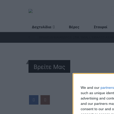
Δαχτυλίδια
Βέρες
Σταυροί
ΒΡΑΧΙΌΛΙ ΜΑΊΑΝΔΡΟΣ LINK SMALL ΣΜΆΛΤΟ ΑΣΗΜΈ
Βρείτε Μας
ΓΝΩΡΊ
We and our
partners
such as unique ident
Κατασκ
advertising and con
ποιότη
and our partners may
Διεύθυ
consent to our and o
Ερμού 