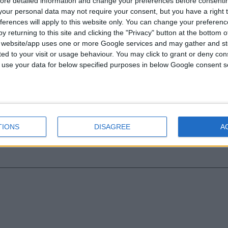
ore detailed information and change your preferences before consenti
price
τρέχουσα
Σταυρός 14Κ χρυσό & αλυσίδα 
our personal data may not require your consent, but you have a right t
was:
τιμή
νο:
ferences will apply to this website only. You can change your preferen
€434.00.
είναι:
€
843.20
0-3237494
0
out of 5
y returning to this site and clicking the "Privacy" button at the bottom
€372.00.
s website/app uses one or more Google services and may gather and st
RECENT PRODUCTS
ls@otenet.gr
ited to your visit or usage behaviour. You may click to grant or deny c
 to use your data for below specified purposes in below Google consent s
Κολιέ 14Κ χρυσό με Λίθους (επ
055
Original
Η
€
434.00
€
372.00
0
out of 5
price
τρέχουσα
Σταυρός 14Κ χρυσό & αλυσίδα 
was:
τιμή
TIONS
DISAGREE
A
€434.00.
είναι:
€
843.20
0
out of 5
€372.00.