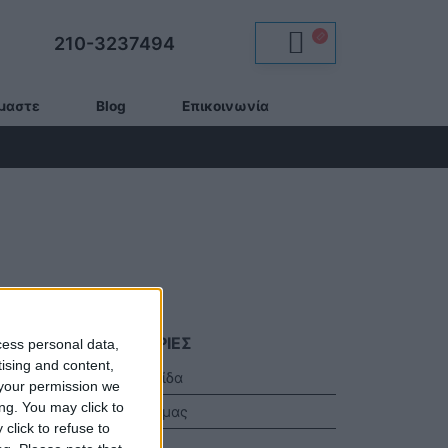
210-3237494
ίμαστε
Blog
Επικοινωνία
ΠΛΗΡΟΦΟΡΊΕΣ
cess personal data,
tising and content,
Αρχική Σελίδα
ιλογές)
your permission we
ng. You may click to
Η Εταιρεία μας
click to refuse to
Αποστολές