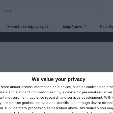
Μοναδικές Δημιουργίες
Κοσμήματα
Ποιοι Ε
ΝΙΟ 925 (ΕΠΙΛΟΓΈΣ) ΒΑ0024Y
MAIANDROS ENAMEL BRACELET 0015
We value your privacy
ΣΤΕ ΜΑΣ
ΤΕΛΕΥΤΑΊΑ ΠΡΟΪΌΝΤΑ
store and/or access information on a device, such as cookies and pro
ifiers and standard information sent by a device for personalised adver
ευάζουμε κοσμήματα υψηλής
Κολιέ 14Κ χρυσό με Λίθους (επ
tent measurement, audience research and services development.
With 
τας από το 1960
055
 use precise geolocation data and identification through device scanni
νση:
ur 1538 partners’ processing as described above. Alternatively you may 
Original
Η
€
434.00
€
372.00
0
out of 5
18 (1ος όροφος), Αθήνα,