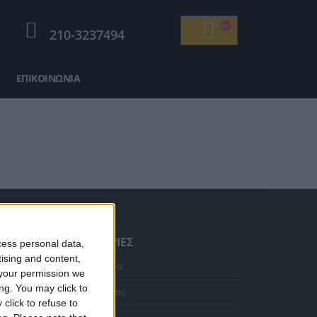
210-3237494
ΕΠΙΚΟΙΝΩΝΊΑ
ΠΛΗΡΟΦΟΡΊΕΣ
cess personal data,
tising and content,
Κολιέ 14Κ χρυσό με Λίθους (επιλογές) 055
Αρχική Σελίδα
your permission we
ng. You may click to
Η Εταιρεία μας
Η
click to refuse to
τρέχουσα
Αποστολές