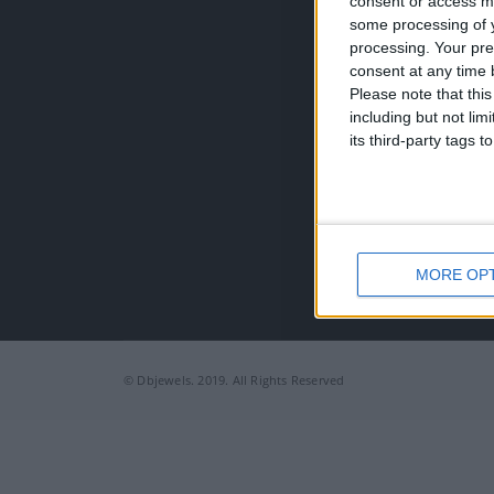
consent or access m
Τηλέφω
some processing of y
+30 210
processing. Your pre
EMAIL:
consent at any time b
dbjewel
Please note that thi
including but not lim
its third-party tags
MORE OP
© Dbjewels. 2019. All Rights Reserved