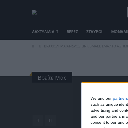
ΔΑΧΤΥΛΊΔΙΑ
ΒΈΡΕΣ
ΣΤΑΥΡΟΊ
ΜΟΝΑΔΙΚ
ΒΡΑΧΙΌΛΙ ΜΑΊΑΝΔΡΟΣ LINK SMALL ΣΜΆΛΤΟ ΑΣΗΜΈ
Βρείτε Μας
ΓΝΩΡΊ
We and our
partners
such as unique ident
Κατασκ
advertising and con
ποιότητ
and our partners may
Διεύθυν
consent to our and o
Ερμού 1