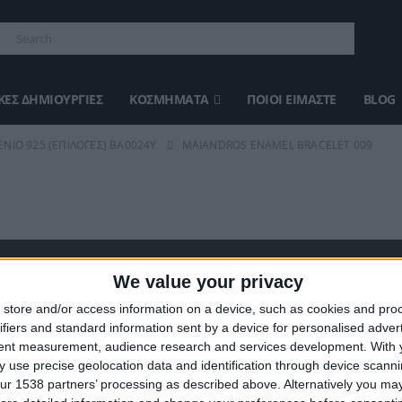
ΈΣ ΔΗΜΙΟΥΡΓΊΕΣ
ΚΟΣΜΉΜΑΤΑ
ΠΟΙΟΙ ΕΊΜΑΣΤΕ
BLOG
ΝΙΟ 925 (ΕΠΙΛΟΓΈΣ) ΒΑ0024Y
MAIANDROS ENAMEL BRACELET 009
We value your privacy
ΣΤΕ ΜΑΣ
ΤΕΛΕΥΤΑΊΑ ΠΡΟΪΌΝΤΑ
store and/or access information on a device, such as cookies and pro
ifiers and standard information sent by a device for personalised adver
ευάζουμε κοσμήματα υψηλής
tent measurement, audience research and services development.
With 
ας από το 1960
 use precise geolocation data and identification through device scanni
ση:
0
out of 5
Original
€
372.00
€
434.00
ur 1538 partners’ processing as described above. Alternatively you may 
8 (1ος όροφος), Αθήνα, Ελλάδα
price