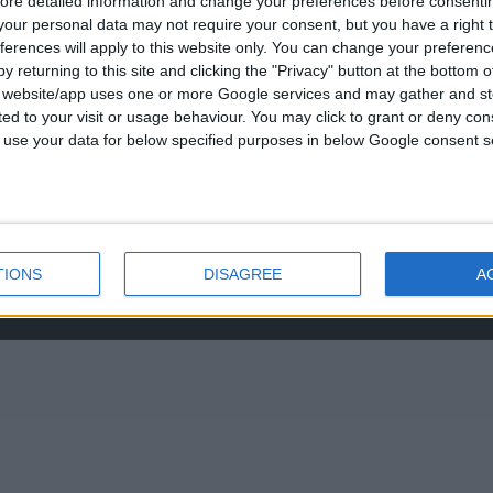
ore detailed information and change your preferences before consenti
νο:
was:
our personal data may not require your consent, but you have a right t
-3237494
€434.00.
ferences will apply to this website only. You can change your preferen
0
out of 5
€
843.20
y returning to this site and clicking the "Privacy" button at the bottom
s@otenet.gr
s website/app uses one or more Google services and may gather and st
RECENT PRODUCTS
ited to your visit or usage behaviour. You may click to grant or deny c
 to use your data for below specified purposes in below Google consent s
0
out of 5
Original
€
372.00
€
434.00
price
was:
€434.00.
TIONS
DISAGREE
A
0
out of 5
€
843.20