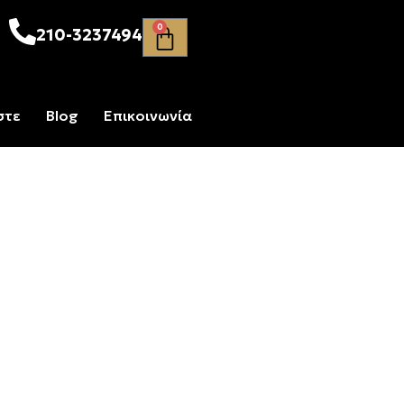
0
210-3237494
στε
Blog
Επικοινωνία