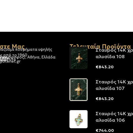
στε Μας
Τελευταία Προϊόντα
υάζουμε κοσμήματα υψηλής
Σταυρός 14Κ χ
ς από το 1960
αλυσίδα 108
νση:
 (1ος όροφος), Αθήνα, Ελλάδα
νο:
-3237494
@otenet.gr
€
843.20
Σταυρός 14Κ χ
αλυσίδα 107
€
843.20
Σταυρός 14Κ χ
αλυσίδα 106
€
744.00