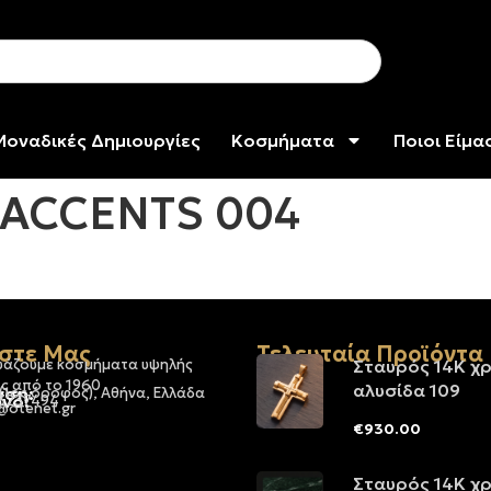
Μοναδικές Δημιουργίες
Κοσμήματα
Ποιοι Είμα
 ACCENTS 004
στε Μας
Τελευταία Προϊόντα
υάζουμε κοσμήματα υψηλής
Σταυρός 14Κ χ
ς από το 1960
αλυσίδα 109
νση:
 (1ος όροφος), Αθήνα, Ελλάδα
νο:
-3237494
@otenet.gr
€
930.00
Σταυρός 14Κ χ