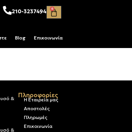
0
210-3237494
στε
Blog
Επικοινωνία
Πληροφορίες
ρυσό &
Η Εταιρεία μας
Αποστολές
Πληρωμές
Επικοινωνία
ρυσό &