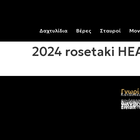
Δαχτυλίδια
Βέρες
Σταυροί
Μον
2024 rosetaki HE
Γνωρί
Κατασκε
ποιότητα
Διεύθυ
Ερμού 18
Τηλέφω
+30 210
Email:
dbjewels