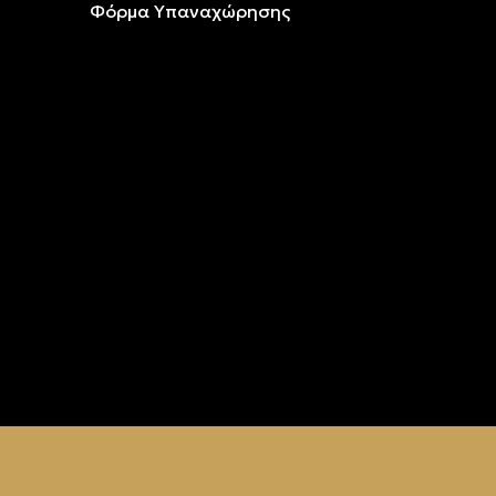
Φόρμα Υπαναχώρησης
ρυσό &
ρυσό &