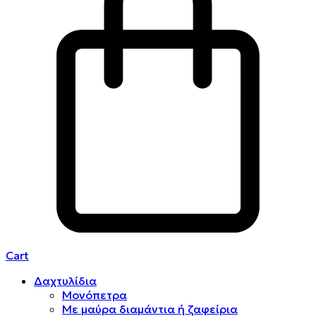
Cart
Δαχτυλίδια
Μονόπετρα
Mε μαύρα διαμάντια ή ζαφείρια