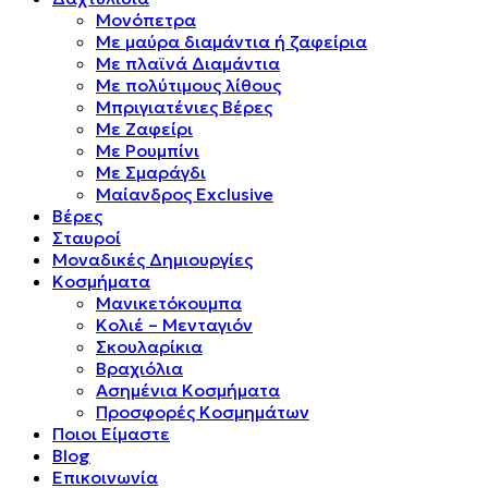
Μονόπετρα
Mε μαύρα διαμάντια ή ζαφείρια
Mε πλαϊνά Διαμάντια
Mε πολύτιμους λίθους
Μπριγιατένιες Βέρες
Με Ζαφείρι
Με Ρουμπίνι
Με Σμαράγδι
Μαίανδρος Exclusive
Βέρες
Σταυροί
Μοναδικές Δημιουργίες
Κοσμήματα
Μανικετόκουμπα
Κολιέ – Μενταγιόν
Σκουλαρίκια
Βραχιόλια
Ασημένια Κοσμήματα
Προσφορές Κοσμημάτων
Ποιοι Είμαστε
Blog
Επικοινωνία