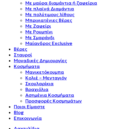
Mε μαύρα διαμάντια ή ζαφείρια
Mε πλαϊνά Διαμάντια
Mε πολύτιμους λίθους
Μπριγιατένιες Βέρες
Με Ζαφείρι
Με Ρουμπίνι
Με Σμαράγδι
Μαίανδρος Exclusive
Βέρες
Σταυροί
Μοναδικές Δημιουργίες
Κοσμήματα
Μανικετόκουμπα
Κολιέ – Μενταγιόν
Σκουλαρίκια
Βραχιόλια
Ασημένια Κοσμήματα
Προσφορές Κοσμημάτων
Ποιοι Είμαστε
Blog
Επικοινωνία
Δαχτυλίδια