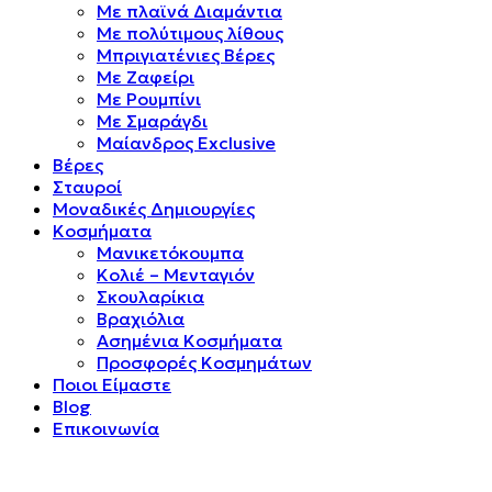
Mε πλαϊνά Διαμάντια
Mε πολύτιμους λίθους
Μπριγιατένιες Βέρες
Με Ζαφείρι
Με Ρουμπίνι
Με Σμαράγδι
Μαίανδρος Exclusive
Βέρες
Σταυροί
Μοναδικές Δημιουργίες
Κοσμήματα
Μανικετόκουμπα
Κολιέ – Μενταγιόν
Σκουλαρίκια
Βραχιόλια
Ασημένια Κοσμήματα
Προσφορές Κοσμημάτων
Ποιοι Είμαστε
Blog
Επικοινωνία