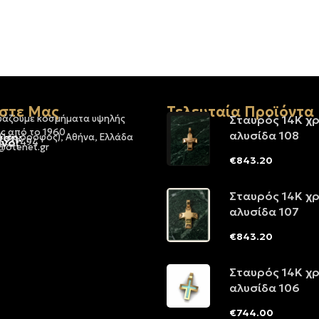
στε Μας
Τελευταία Προϊόντα
υάζουμε κοσμήματα υψηλής
Σταυρός 14Κ χ
ς από το 1960
αλυσίδα 108
νση:
 (1ος όροφος), Αθήνα, Ελλάδα
νο:
-3237494
@otenet.gr
€
843.20
Σταυρός 14Κ χ
αλυσίδα 107
€
843.20
Σταυρός 14Κ χ
αλυσίδα 106
€
744.00