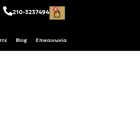
0
210-3237494
στε
Blog
Επικοινωνία