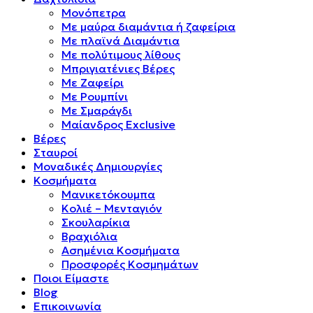
Μονόπετρα
Mε μαύρα διαμάντια ή ζαφείρια
Mε πλαϊνά Διαμάντια
Mε πολύτιμους λίθους
Μπριγιατένιες Βέρες
Με Ζαφείρι
Με Ρουμπίνι
Με Σμαράγδι
Μαίανδρος Exclusive
Βέρες
Σταυροί
Μοναδικές Δημιουργίες
Κοσμήματα
Μανικετόκουμπα
Κολιέ – Μενταγιόν
Σκουλαρίκια
Βραχιόλια
Ασημένια Κοσμήματα
Προσφορές Κοσμημάτων
Ποιοι Είμαστε
Blog
Επικοινωνία