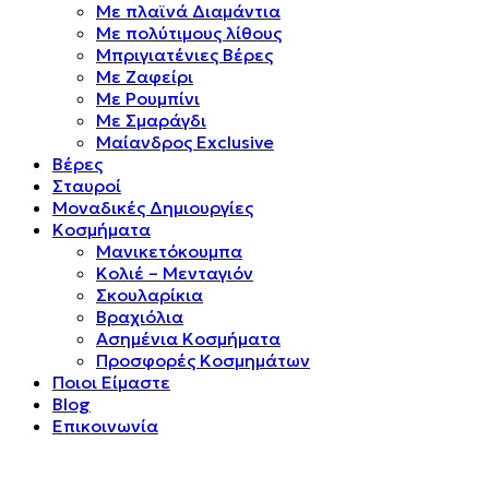
Mε πλαϊνά Διαμάντια
Mε πολύτιμους λίθους
Μπριγιατένιες Βέρες
Με Ζαφείρι
Με Ρουμπίνι
Με Σμαράγδι
Μαίανδρος Exclusive
Βέρες
Σταυροί
Μοναδικές Δημιουργίες
Κοσμήματα
Μανικετόκουμπα
Κολιέ – Μενταγιόν
Σκουλαρίκια
Βραχιόλια
Ασημένια Κοσμήματα
Προσφορές Κοσμημάτων
Ποιοι Είμαστε
Blog
Επικοινωνία