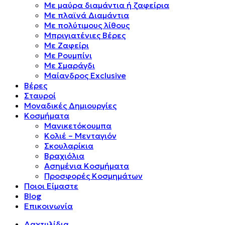
Mε μαύρα διαμάντια ή ζαφείρια
Mε πλαϊνά Διαμάντια
Mε πολύτιμους λίθους
Μπριγιατένιες Βέρες
Με Ζαφείρι
Με Ρουμπίνι
Με Σμαράγδι
Μαίανδρος Exclusive
Βέρες
Σταυροί
Μοναδικές Δημιουργίες
Κοσμήματα
Μανικετόκουμπα
Κολιέ – Μενταγιόν
Σκουλαρίκια
Βραχιόλια
Ασημένια Κοσμήματα
Προσφορές Κοσμημάτων
Ποιοι Είμαστε
Blog
Επικοινωνία
Δαχτυλίδια