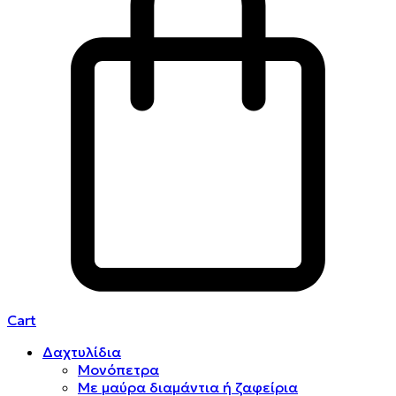
Cart
Δαχτυλίδια
Μονόπετρα
Mε μαύρα διαμάντια ή ζαφείρια