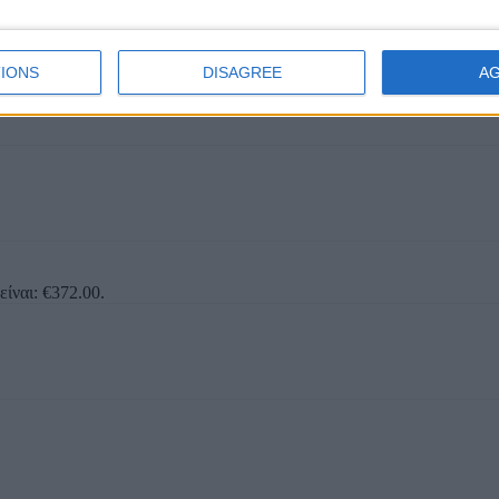
IONS
DISAGREE
A
είναι: €372.00.