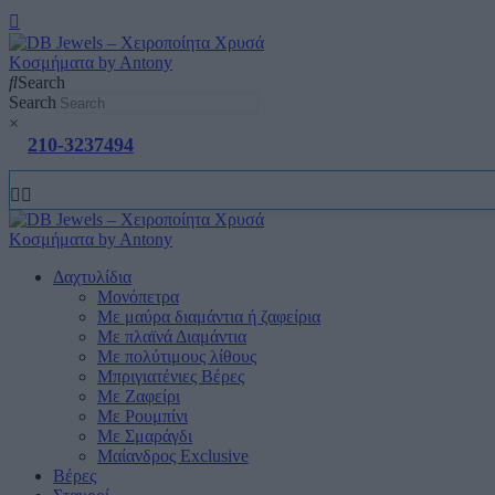
Search
Search
×
210-3237494
Δαχτυλίδια
Μονόπετρα
Mε μαύρα διαμάντια ή ζαφείρια
Mε πλαϊνά Διαμάντια
Mε πολύτιμους λίθους
Μπριγιατένιες Βέρες
Με Ζαφείρι
Με Ρουμπίνι
Με Σμαράγδι
Μαίανδρος Exclusive
Βέρες