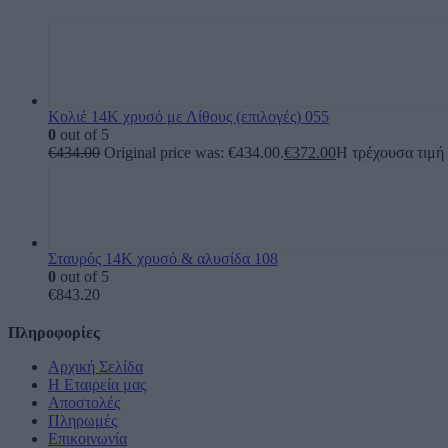
Κολιέ 14Κ χρυσό με Λίθους (επιλογές) 055
0
out of 5
€
434.00
Original price was: €434.00.
€
372.00
Η τρέχουσα τιμή 
Σταυρός 14Κ χρυσό & αλυσίδα 108
0
out of 5
€
843.20
Πληροφορίες
Αρχική Σελίδα
Η Εταιρεία μας
Αποστολές
Πληρωμές
Επικοινωνία