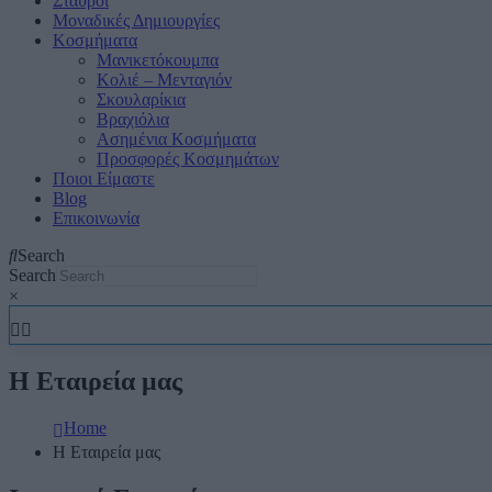
Σταυροί
Μοναδικές Δημιουργίες
Κοσμήματα
Μανικετόκουμπα
Κολιέ – Μενταγιόν
Σκουλαρίκια
Βραχιόλια
Ασημένια Κοσμήματα
Προσφορές Κοσμημάτων
Ποιοι Είμαστε
Blog
Επικοινωνία
Search
Search
×
Η Εταιρεία μας
Home
Η Εταιρεία μας