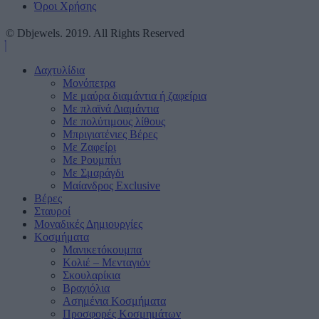
Όροι Χρήσης
© Dbjewels. 2019. All Rights Reserved
Δαχτυλίδια
Μονόπετρα
Mε μαύρα διαμάντια ή ζαφείρια
Mε πλαϊνά Διαμάντια
Mε πολύτιμους λίθους
Μπριγιατένιες Βέρες
Με Ζαφείρι
Με Ρουμπίνι
Με Σμαράγδι
Μαίανδρος Exclusive
Βέρες
Σταυροί
Μοναδικές Δημιουργίες
Κοσμήματα
Μανικετόκουμπα
Κολιέ – Μενταγιόν
Σκουλαρίκια
Βραχιόλια
Ασημένια Κοσμήματα
Προσφορές Κοσμημάτων