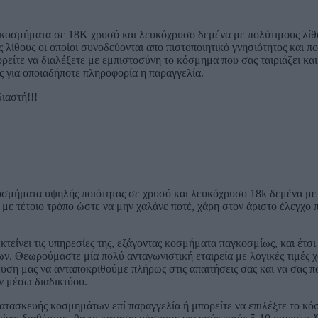
 κοσμήματα σε 18Κ χρυσό και λευκόχρυσο δεμένα με πολύτιμους λίθο
 λίθους οι οποίοι συνοδεύονται απο πιστοποιητικό γνησιότητος και 
τε να διαλέξετε με εμπιστοσύνη το κόσμημα που σας ταιριάζει και
ς για οποιαδήποτε πληροφορία η παραγγελία.
ιαστή!!!
οσμήματα υψηλής ποιότητας σε χρυσό και λευκόχρυσο 18k δεμένα με 
 τέτοιο τρόπο ώστε να μην χαλάνε ποτέ, χάρη στον άριστο έλεγχο πο
κτείνει τις υπηρεσίες της, εξάγοντας κοσμήματα παγκοσμίως, και έτσι
Θεωρούμαστε μία πολύ ανταγωνιστική εταιρεία με λογικές τιμές χάρ
μευση μας να ανταποκριθούμε πλήρως στις απαιτήσεις σας και να σας
ν μέσω διαδικτύου.
τασκευής κοσμημάτων επί παραγγελία ή μπορείτε να επιλέξτε το κό