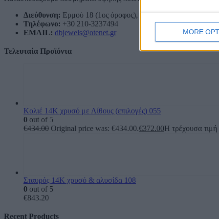
Διεύθυνση:
Ερμού 18 (1ος όροφος), Αθήνα, Ελλάδα
Τηλέφωνο:
+30 210-3237494
MORE OPT
EMAIL:
dbjewels@otenet.gr
Τελευταία Προϊόντα
Κολιέ 14Κ χρυσό με Λίθους (επιλογές) 055
0
out of 5
€
434.00
Original price was: €434.00.
€
372.00
Η τρέχουσα τιμή 
Σταυρός 14Κ χρυσό & αλυσίδα 108
0
out of 5
€
843.20
Recent Products