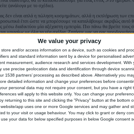
είναι διαθέσιμο, θα το κατασκευάσουμε για εσάς εντός 5-10 ημερών
ίτε (ανάλογα με το σχέδιο).
μας δεν είναι απλά η πώληση κοσμημάτων, αλλά η εκπλήρωση των επι
ροσωπικά έτσι ώστε να μπορέσουμε να καταλάβουμε ακριβώς αυτό θέ
 μέσω διαδικτύου μία αξέχαστη εμπειρία. Πιο πάνω θα βρείτε τους συ
αι μηνιαίως με όλα τα νέα σχέδια. Ζητήστε μας να σας ταχυδρομήσ
We value your privacy
store and/or access information on a device, such as cookies and pro
το σχεδιασμό Μοναδική και μεγάλη συλλογή από πολύτιμους λίθους 
ifiers and standard information sent by a device for personalised adver
tent measurement, audience research and services development.
With 
γή μεγέθους (Βλ. πολιτική μεγέθους) Γρήγορη και αξιόπιστη αποστολ
 use precise geolocation data and identification through device scanni
dge.js” async=”true”></script><noscript><a href=”https://www.bestprice
ur 1538 partners’ processing as described above. Alternatively you may 
ore detailed information and change your preferences before consenti
our personal data may not require your consent, but you have a right t
ferences will apply to this website only. You can change your preferen
y returning to this site and clicking the "Privacy" button at the bottom
s website/app uses one or more Google services and may gather and st
ited to your visit or usage behaviour. You may click to grant or deny c
 to use your data for below specified purposes in below Google consent s