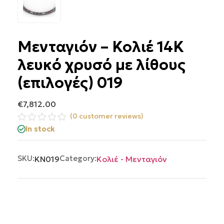
Μενταγιόν – Κολιέ 14Κ
λευκό χρυσό με λίθους
(επιλογές) 019
€
7,812.00
(
0
customer reviews)
Βαθμολογήθηκε
In stock
με
0
από
SKU:
Category:
KN019
Κολιέ - Μενταγιόν
5