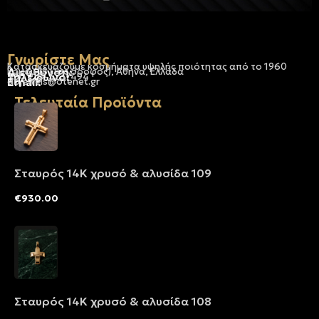
Γνωρίστε Μας
Κατασκευάζουμε κοσμήματα υψηλής ποιότητας από το 1960
Διεύθυνση:
Ερμού 18 (1ος όροφος), Αθήνα, Ελλάδα
Τηλέφωνο:
+30 210-3237494
Email:
dbjewels@otenet.gr
Τελευταία Προϊόντα
Σταυρός 14Κ χρυσό & αλυσίδα 109
€
930.00
Σταυρός 14Κ χρυσό & αλυσίδα 108