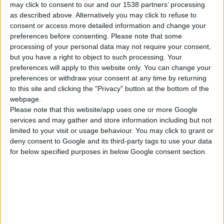
may click to consent to our and our 1538 partners’ processing
as described above. Alternatively you may click to refuse to
consent or access more detailed information and change your
preferences before consenting.
Please note that some
processing of your personal data may not require your consent,
but you have a right to object to such processing. Your
preferences will apply to this website only. You can change your
preferences or withdraw your consent at any time by returning
to this site and clicking the "Privacy" button at the bottom of the
webpage.
ΚΟΛΙΈ - ΜΕΝΤΑΓΙΌΝ
Μενταγιόν – Κολιέ 14Κ χρυσό (επιλογές) Ονομα 040
Please note that this website/app uses one or more Google
services and may gather and store information including but not
€
334.80
0
out of 5
limited to your visit or usage behaviour. You may click to grant or
deny consent to Google and its third-party tags to use your data
for below specified purposes in below Google consent section.