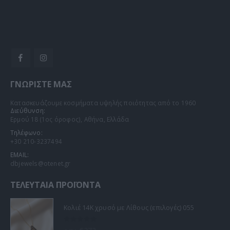
ΓΝΩΡΊΣΤΕ ΜΑΣ
Κατασκευάζουμε κοσμήματα υψηλής ποιότητας από το 1960
Διεύθυνση:
Ερμού 18 (1ος όροφος), Αθήνα, Ελλάδα
Τηλέφωνο:
+30 210-3237494
EMAIL:
dbjewels@otenet.gr
ΤΕΛΕΥΤΑΊΑ ΠΡΟΪΌΝΤΑ
Κολιέ 14Κ χρυσό με Λίθους (επιλογές) 055
0
out of 5
Original
Η