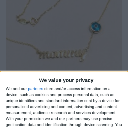
0
out of 5
0
out of 5
€
843.20
€
843.20
ΚΟΛΙΈ - ΜΕΝΤΑΓΙΌΝ
We value your privacy
Μενταγιόν – Κολιέ 14Κ χρυσό (επιλογές) 029
We and our
partners
store and/or access information on a
€
310
0
out of 5
device, such as cookies and process personal data, such as
unique identifiers and standard information sent by a device for
personalised advertising and content, advertising and content
measurement, audience research and services development.
With your permission we and our partners may use precise
geolocation data and identification through device scanning. You