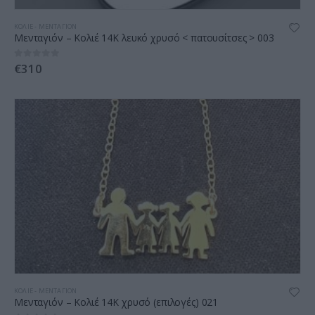
ΚΟΛΙΈ - ΜΕΝΤΑΓΙΌΝ
Μενταγιόν – Κολιέ 14K λευκό χρυσό < πατουσίτσες > 003
€
310
0
out of 5
ΚΟΛΙΈ - ΜΕΝΤΑΓΙΌΝ
Μενταγιόν – Κολιέ 14Κ χρυσό (επιλογές) 021