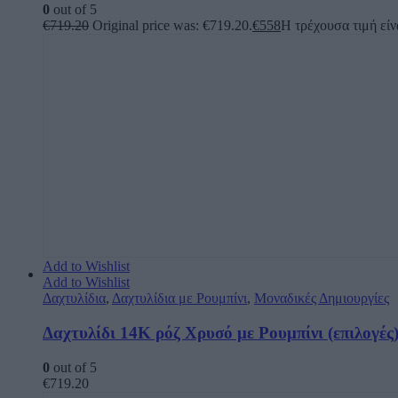
0
out of 5
€
719.20
Original price was: €719.20.
€
558
Η τρέχουσα τιμή είν
Add to Wishlist
Add to Wishlist
Δαχτυλίδια
,
Δαχτυλίδια με Ρουμπίνι
,
Μοναδικές Δημιουργίες
Δαχτυλίδι 14Κ ρόζ Χρυσό με Ρουμπίνι (επιλογές
0
out of 5
€
719.20