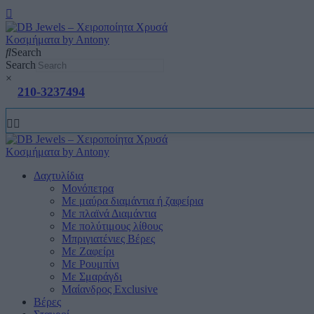
Search
Search
×
210-3237494
Δαχτυλίδια
Μονόπετρα
Mε μαύρα διαμάντια ή ζαφείρια
Mε πλαϊνά Διαμάντια
Mε πολύτιμους λίθους
Μπριγιατένιες Βέρες
Με Ζαφείρι
Με Ρουμπίνι
Με Σμαράγδι
Μαίανδρος Exclusive
Βέρες