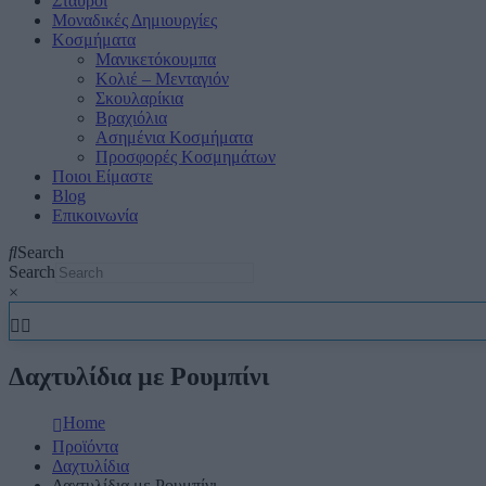
Σταυροί
Μοναδικές Δημιουργίες
Κοσμήματα
Μανικετόκουμπα
Κολιέ – Μενταγιόν
Σκουλαρίκια
Βραχιόλια
Ασημένια Κοσμήματα
Προσφορές Κοσμημάτων
Ποιοι Είμαστε
Blog
Επικοινωνία
Search
Search
×
Δαχτυλίδια με Ρουμπίνι
Home
Προϊόντα
Δαχτυλίδια
Δαχτυλίδια με Ρουμπίνι