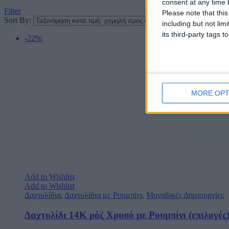
consent at any time b
Filter
Please note that thi
Sort By:
including but not lim
its third-party tags
-22%
MORE OPT
Add to Wishlist
Add to Wishlist
Δαχτυλίδια
,
Δαχτυλίδια με Ρουμπίνι
,
Μοναδικές Δημιουργίες
Δαχτυλίδι 14Κ ρόζ Χρυσό με Ρουμπίνι (επιλογές