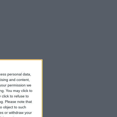
cess personal data,
tising and content,
your permission we
ng. You may click to
click to refuse to
ng.
Please note that
o object to such
ces or withdraw your