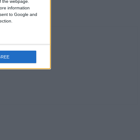
 of the webpage.
ore information
onsent to Google and
ection.
GREE