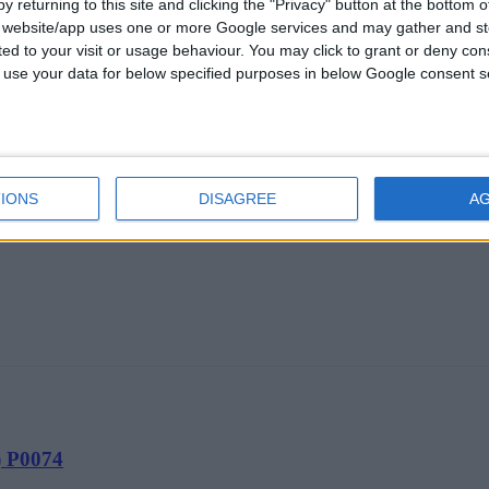
y returning to this site and clicking the "Privacy" button at the bottom
s website/app uses one or more Google services and may gather and st
ited to your visit or usage behaviour. You may click to grant or deny c
 to use your data for below specified purposes in below Google consent s
IONS
DISAGREE
A
) Ρ0074