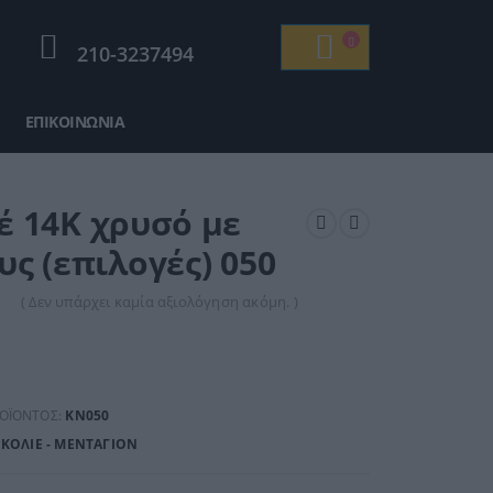
210-3237494
ΕΠΙΚΟΙΝΩΝΊΑ
ιέ
14Κ χρυσό με
υς (επιλογές) 050
( Δεν υπάρχει καμία αξιολόγηση ακόμη. )
ΡΟΪΌΝΤΟΣ:
KN050
:
ΚΟΛΙΈ - ΜΕΝΤΑΓΙΌΝ