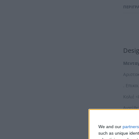
ΠΕΡΙΓΡ
Desig
Μενταγ
Αριστο
. Επικ
Κολιέ <
Διατίθε
Μπορεί
We and our
partners
επικοι
such as unique ident