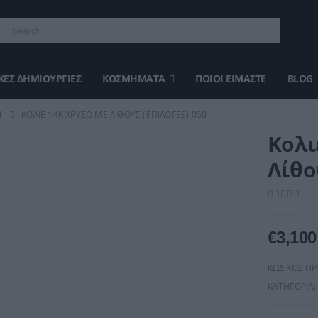
ΈΣ ΔΗΜΙΟΥΡΓΊΕΣ
ΚΟΣΜΉΜΑΤΑ
ΠΟΙΟΙ ΕΊΜΑΣΤΕ
BLOG
Ν
ΚΟΛΙΈ
14Κ ΧΡΥΣΌ ΜΕ ΛΊΘΟΥΣ (ΕΠΙΛΟΓΈΣ) 050
Κολ
Λίθο
0
out of 5
€
3,100
ΚΩΔΙΚΌΣ Π
ΚΑΤΗΓΟΡΊΑ