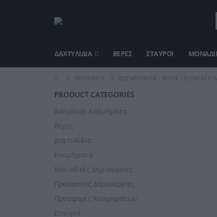
ΔΑΧΤΥΛΊΔΙΑ
ΒΈΡΕΣ
ΣΤΑΥΡΟΊ
ΜΟΝΑΔΙΚ
ΠΡΟΪΌΝΤΑ
ΚΟΣΜΉΜΑΤΑ
,
ΚΟΛΙΈ - ΜΕΝΤΑΓΙΌ
PRODUCT CATEGORIES
Ασημένια Κοσμήματα
Βέρες
Δαχτυλίδια
Κοσμήματα
Μοναδικές Δημιουργίες
Πρόσφατες Δημιουργίες
Προσφορές Κοσμημάτων
Σταυροί