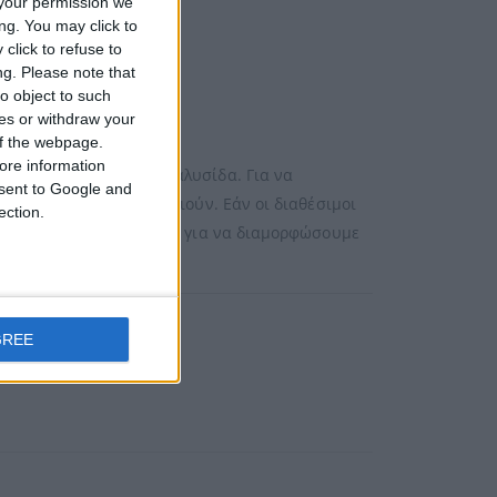
your permission we
ng. You may click to
click to refuse to
ng.
Please note that
o object to such
ces or withdraw your
 of the webpage.
ore information
προϊόν
σε 14k χρυσό με αλυσίδα. Για να
onsent to Google and
έτρους πού σας ικανοποιούν. Εάν οι διαθέσιμοι
ection.
έσω email ή τηλεφωνικός για να διαμορφώσουμε
GREE