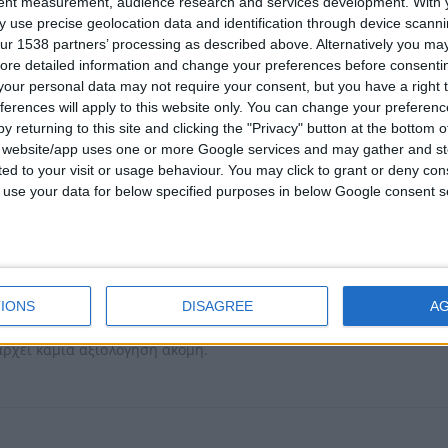
tent measurement, audience research and services development.
With 
14k ή 18k χρυσό
 use precise geolocation data and identification through device scanni
:
λευκό , κίτρινο ή ρόζ χρυσό
ur 1538 partners’ processing as described above. Alternatively you may 
:
κατάλληλο για όλες τις πέτρες (κατόπιν παραγγελίας)
ore detailed information and change your preferences before consenti
ς:
Κανονικό μέγεθος
our personal data may not require your consent, but you have a right t
ferences will apply to this website only. You can change your preferen
ιμότητα:
3 – 10 εργάσιμες μέρες (κατόπιν παραγγελίας)
y returning to this site and clicking the "Privacy" button at the bottom
s website/app uses one or more Google services and may gather and st
τική Πληροφορία:
Η αναγραφόμενη τιμή του προϊόντος αφορά 1
ited to your visit or usage behaviour. You may click to grant or deny c
ώσετε την παραγγελία σας θα πρέπει να επιλέξετε από τις παραμ
 to use your data for below specified purposes in below Google consent s
τροι δεν ικανοποιούν τις ανάγκες σας επικοινωνήστε μαζί μας μ
 κατασκευάσουμε το προϊόν σύμφωνα με την προτίμησή σας.
λογήσεις
IONS
DISAGREE
A
άρχει καμία αξιολόγηση ακόμη.