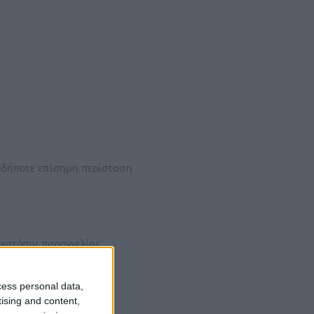
ιαδήποτε επίσημη περίσταση
 κατόπιν παραγγελίας.
φινιρίσματα.
cess personal data,
tising and content,