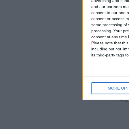
advertising and con
Υλικό:
and our partners may
Χρώμα
consent to our and o
Δέσιμο
consent or access m
Μέγεθο
some processing of y
processing. Your pre
Διαθεσ
consent at any time b
Please note that thi
Σημαν
including but not lim
ολοκληρ
its third-party tags
παράμε
και να
Αξιο
MORE OPT
Δεν υπ