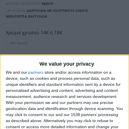
ΚΩΔΙΚΌΣ ΠΡΟΪΌΝΤΟΣ:
RG0137
ΚΑΤΗΓΟΡΊΕΣ:
ΔΑΧΤΥΛΊΔΙΑ ΜΕ ΠΟΛΎΤΙΜΟΥΣ ΛΊΘΟΥΣ
,
ΜΟΝΌΠΕΤΡΑ ΔΑΧΤΥΛΊΔΙΑ
Χρώμα χρυσού 14Κ ή 18K
Επιλογή Λίθου
We value your privacy
We and our
partners
store and/or access information on a
device, such as cookies and process personal data, such as
EU νούμερο δακτύλου
unique identifiers and standard information sent by a device for
personalised advertising and content, advertising and content
measurement, audience research and services development.
With your permission we and our partners may use precise
geolocation data and identification through device scanning. You
Κόστος Πρόσθετων Επιλογών
may click to consent to our and our 1538 partners’ processing
€0.00
(με ΦΠΑ)
as described above. Alternatively you may click to refuse to
Συνολικό Κόστος
consent or access more detailed information and change your