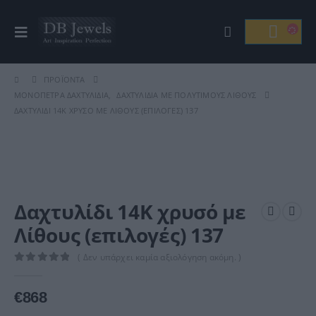
ΠΡΟΪΌΝΤΑ
ΜΟΝΌΠΕΤΡΑ ΔΑΧΤΥΛΊΔΙΑ
,
ΔΑΧΤΥΛΊΔΙΑ ΜΕ ΠΟΛΎΤΙΜΟΥΣ ΛΊΘΟΥΣ
ΔΑΧΤΥΛΊΔΙ 14Κ ΧΡΥΣΌ ΜΕ ΛΊΘΟΥΣ (ΕΠΙΛΟΓΈΣ) 137
Δαχτυλίδι 14Κ χρυσό με
Λίθους (επιλογές) 137
( Δεν υπάρχει καμία αξιολόγηση ακόμη. )
0
out of 5
€
868