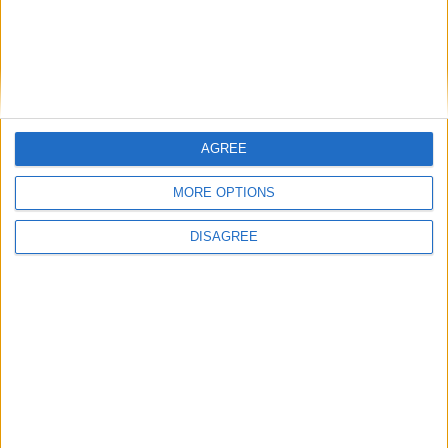
Αξιολογήσεις
Δεν υπάρχει καμία αξιολόγηση ακόμη.
AGREE
MORE OPTIONS
Κάνετε την πρώτη αξιολόγηση για το προϊόν:
DISAGREE
“Δαχτυλίδι 14Κ χρυσό με Λίθους (επιλογές) 137”
Πρέπει να είστε
συνδεδεμένοι
για να δημοσιεύσετε μια
κριτική.
ΣΧΕΤΙΚΆ ΠΡΟΪΌΝΤΑ