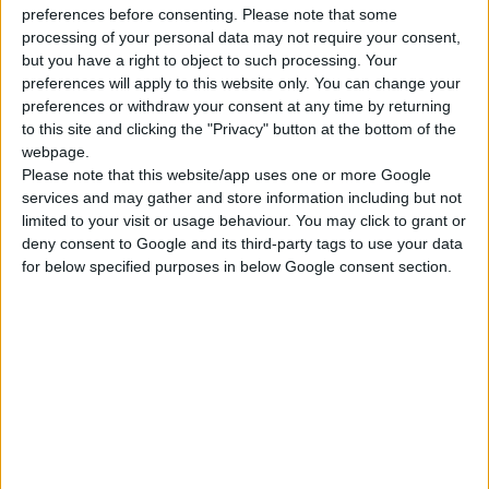
preferences before consenting.
Please note that some
€868.00
(με ΦΠΑ)
processing of your personal data may not require your consent,
but you have a right to object to such processing. Your
ΠΡΟΣΘΉΚΗ ΣΤΟ ΚΑΛΆΘΙ
preferences will apply to this website only. You can change your
preferences or withdraw your consent at any time by returning
to this site and clicking the "Privacy" button at the bottom of the
ΤΑΜΕΊΟ
webpage.
Please note that this website/app uses one or more Google
services and may gather and store information including but not
ADD TO WISHLIST
limited to your visit or usage behaviour. You may click to grant or
deny consent to Google and its third-party tags to use your data
for below specified purposes in below Google consent section.
Elegant Ring
Προτείνουμε πολλούς συνδυασμούς και επισης μπορείτε να
επικοινωνήσετε μαζί μας για να κάνουμε τον δικό σας
συνδυασμό επιλογής λίθων