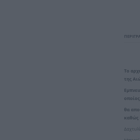
ΠΕΡΙΓΡ
Το αρχ
της Αι
Εμπνευ
οποίος
θα απο
καθώς 
Δαχτυλ