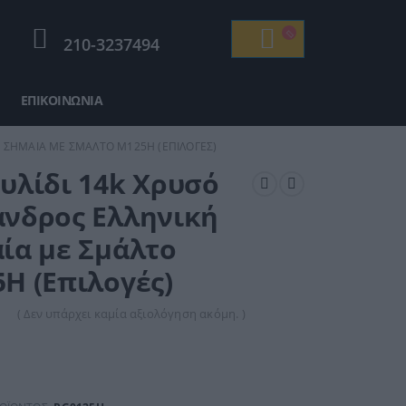
210-3237494
ΕΠΙΚΟΙΝΩΝΊΑ
Ή ΣΗΜΑΊΑ ΜΕ ΣΜΆΛΤΟ M125Η (ΕΠΙΛΟΓΈΣ)
υλίδι 14k Χρυσό
νδρος Ελληνική
ία με Σμάλτο
Η (Επιλογές)
( Δεν υπάρχει καμία αξιολόγηση ακόμη. )