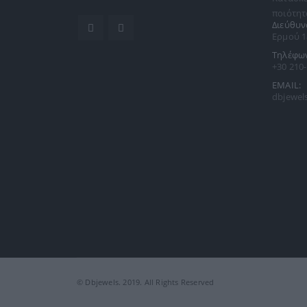
ποιότητ
Διεύθυν
Ερμού 1
Τηλέφω
+30 210
EMAIL:
dbjewel
© Dbjewels. 2019. All Rights Reserved