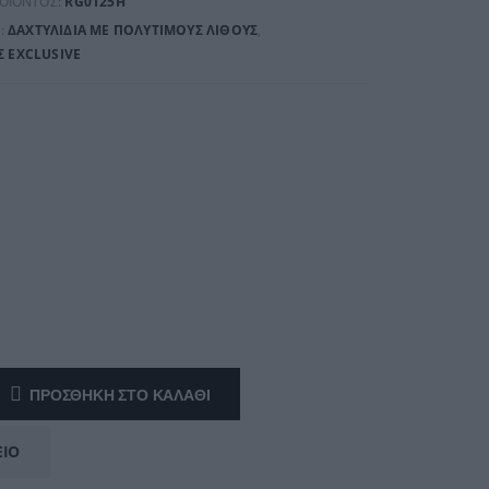
ΡΟΪΌΝΤΟΣ:
RG0125Η
:
ΔΑΧΤΥΛΊΔΙΑ ΜΕ ΠΟΛΎΤΙΜΟΥΣ ΛΊΘΟΥΣ
,
 EXCLUSIVE
ΠΡΟΣΘΉΚΗ ΣΤΟ ΚΑΛΆΘΙ
ΕΊΟ