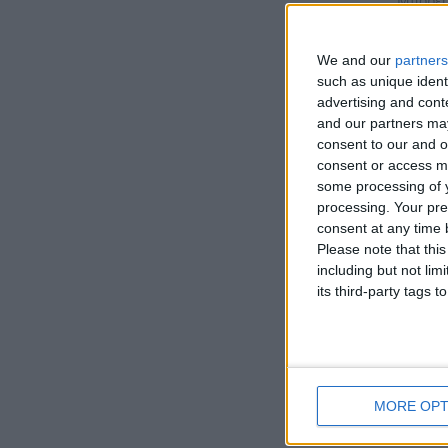
Μπορεί
Διατίθ
We and our
partners
επικοι
such as unique ident
advertising and con
Υλικό:
and our partners may
Χρώμα
consent to our and o
Δέσιμο
consent or access m
Μέγεθο
some processing of y
processing. Your pre
Διαθεσ
consent at any time b
Please note that thi
Σημαν
including but not lim
ολοκληρ
its third-party tags
παράμε
και να
Size Ch
MORE OPT