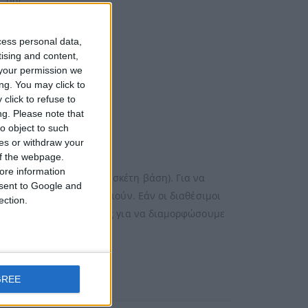
ς σας.
κευασία δώρου.
cess personal data,
tising and content,
your permission we
ng. You may click to
click to refuse to
ng.
Please note that
o object to such
ces or withdraw your
 of the webpage.
ore information
χτυλίδι σε 14k χρυσό (σκέτη βάση). Για να
onsent to Google and
έτρους πού σας ικανοποιούν. Εάν οι διαθέσιμοι
ection.
έσω email ή τηλεφωνικώς για να διαμορφώσουμε
GREE