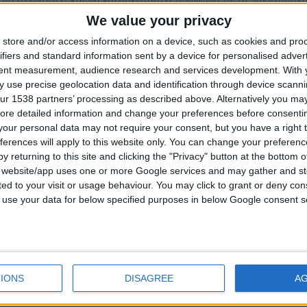
 να σχεδιαστεί και να κατασκευαστεί σύμφωνα με τις προτιμήσει
We value your privacy
εται με Γεμμολογικό Πιστοποιητικό γνησιότητος σε πολυτελή συσ
store and/or access information on a device, such as cookies and pro
νωνήστε μαζί μας για πληροφορίες
dbjewels@otenet.gr
ifiers and standard information sent by a device for personalised adver
tent measurement, audience research and services development.
With 
14k ή 18k χρυσό
 use precise geolocation data and identification through device scanni
:
λευκό, κίτρινο ή ρόζ χρυσό
ur 1538 partners’ processing as described above. Alternatively you may 
:
Για οποιοδήποτε Πολύτιμο λίθο
ore detailed information and change your preferences before consenti
ς:
EU νούμερο δακτύλου 48 έως 60
our personal data may not require your consent, but you have a right t
ferences will apply to this website only. You can change your preferen
ιμότητα:
3 – 10 εργάσιμες ημέρες (κατόπιν παραγγελίας)
y returning to this site and clicking the "Privacy" button at the bottom
s website/app uses one or more Google services and may gather and st
τική Πληροφορία:
Η αναγραφόμενη τιμή του προϊόντος αφορά 1 Δα
ited to your visit or usage behaviour. You may click to grant or deny c
ώσετε την παραγγελία σας θα πρέπει να επιλέξετε από τις παραμ
 to use your data for below specified purposes in below Google consent s
τροι δεν ικανοποιούν τις ανάγκες σας επικοινωνήστε μαζί μας μ
 κατασκευάσουμε το προϊόν σύμφωνα με την προτίμησή σας.
art
IONS
DISAGREE
A