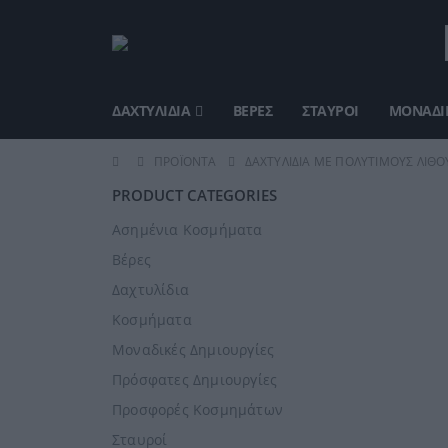
ΔΑΧΤΥΛΊΔΙΑ
ΒΈΡΕΣ
ΣΤΑΥΡΟΊ
ΜΟΝΑΔΙΚ
ΠΡΟΪΌΝΤΑ
ΔΑΧΤΥΛΊΔΙΑ ΜΕ ΠΟΛΎΤΙΜΟΥΣ ΛΊΘΟ
PRODUCT CATEGORIES
Ασημένια Κοσμήματα
Βέρες
Δαχτυλίδια
Κοσμήματα
Μοναδικές Δημιουργίες
Πρόσφατες Δημιουργίες
Προσφορές Κοσμημάτων
Σταυροί