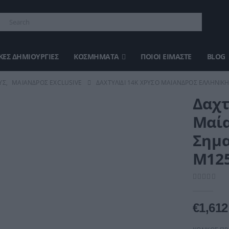
ΈΣ ΔΗΜΙΟΥΡΓΊΕΣ
ΚΟΣΜΉΜΑΤΑ
ΠΟΙΟΙ ΕΊΜΑΣΤΕ
BLOG
ΥΣ
,
ΜΑΊΑΝΔΡΟΣ EXCLUSIVE
ΔΑΧΤΥΛΊΔΙ 14K ΧΡΥΣΌ ΜΑΊΑΝΔΡΟΣ ΕΛΛΗΝΙΚ
Δαχτ
Μαία
Σημα
M125
0
out of 5
€
1,612