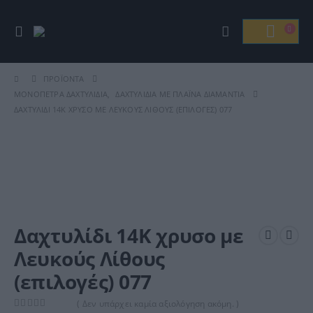
ΠΡΟΪΌΝΤΑ
ΜΟΝΌΠΕΤΡΑ ΔΑΧΤΥΛΊΔΙΑ
,
ΔΑΧΤΥΛΊΔΙΑ ΜΕ ΠΛΑΪΝΆ ΔΙΑΜΆΝΤΙΑ
ΔΑΧΤΥΛΊΔΙ 14Κ ΧΡΥΣΟ ΜΕ ΛΕΥΚΟΎΣ ΛΊΘΟΥΣ (ΕΠΙΛΟΓΈΣ) 077
Δαχτυλίδι 14Κ χρυσο με
Λευκούς Λίθους
(επιλογές) 077
( Δεν υπάρχει καμία αξιολόγηση ακόμη. )