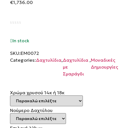
€
1,736.00
Βαθμολογήθηκε
με
0
In stock
από
5
SKU:
ΕΜ0072
Categories:
Δαχτυλίδια
,
Δαχτυλίδια
,
Μοναδικές
με
Δημιουργίες
Σμαράγδι
Χρώμα χρυσού 14κ ή 18κ
Νούμερο Δαχτύλου