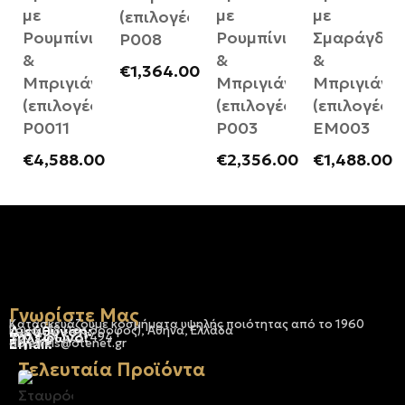
με
με
με
(επιλογές)
Ρουμπίνι
Ρουμπίνι
Σμαράγδι
Ρ008
&
&
&
€
1,364.00
Μπριγιάν
Μπριγιάν
Μπριγιάν
(επιλογές)
(επιλογές)
(επιλογές)
Ρ0011
Ρ003
ΕΜ003
€
4,588.00
€
2,356.00
€
1,488.00
Γνωρίστε Μας
Κατασκευάζουμε κοσμήματα υψηλής ποιότητας από το 1960
Διεύθυνση:
Ερμού 18 (1ος όροφος), Αθήνα, Ελλάδα
Τηλέφωνο:
+30 210-3237494
Email:
dbjewels@otenet.gr
Τελευταία Προϊόντα