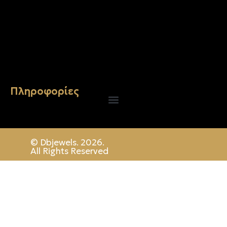
Σταυρός 14Κ χρυσό & αλυσίδα 107
€
843.20
Πληροφορίες
© Dbjewels. 2026.
All Rights Reserved