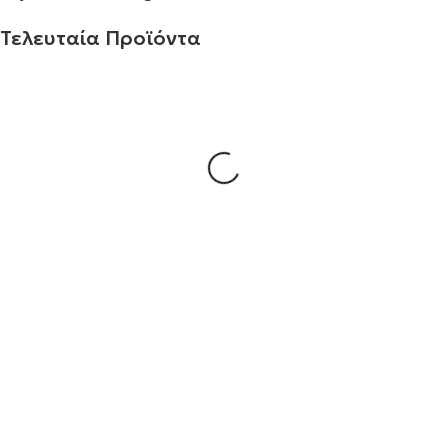
Τελευταία Προϊόντα
Σταυρός 14Κ χρυσό & αλυσίδα 109
€
930.00
Σταυρός 14Κ χρυσό & αλυσίδα 108
€
843.20
Σταυρός 14Κ χρυσό & αλυσίδα 107