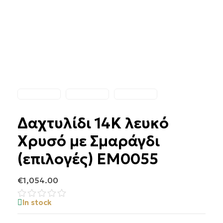
Δαχτυλίδι 14Κ λευκό
Χρυσό με Σμαράγδι
(επιλογές) ΕΜ0055
€
1,054.00
In stock
Βαθμολογήθηκε
με
0