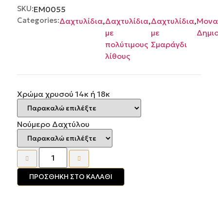
από
SKU:
ΕΜ0055
5
Categories:
Δαχτυλίδια
,
Δαχτυλίδια
,
Δαχτυλίδια
,
Μονα
με
με
Δημιο
πολύτιμους
Σμαράγδι
λίθους
Χρώμα χρυσού 14κ ή 18κ
Νούμερο Δαχτύλου
ΠΡΟΣΘΉΚΗ ΣΤΟ ΚΑΛΆΘΙ