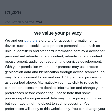
0
out of 5
€
1,426
ΚΩΔΙΚΌΣ ΠΡΟΪΌΝΤΟΣ:
Ζ007
ΚΑΤΗΓΟΡΊΑ:
ΔΑΧΤΥΛΊΔΙΑ ΜΕ ΖΑΦΕΊΡΙ
We value your privacy
We and our
partners
store and/or access information on a
Χρώμα χρυσού 14κ ή 18κ
device, such as cookies and process personal data, such as
unique identifiers and standard information sent by a device for
€
personalised advertising and content, advertising and content
measurement, audience research and services development.
Νούμερο Δαχτύλου
With your permission we and our partners may use precise
geolocation data and identification through device scanning. You
€
may click to consent to our and our 1538 partners’ processing
as described above. Alternatively you may click to refuse to
Χρώμα Λίθου
consent or access more detailed information and change your
€
preferences before consenting.
Please note that some
processing of your personal data may not require your consent,
but you have a right to object to such processing. Your
preferences will apply to this website only. You can change your
ΤΑΜΕΊΟ
ΠΡΟΣΘΉΚΗ ΣΤΟ ΚΑΛΆΘΙ