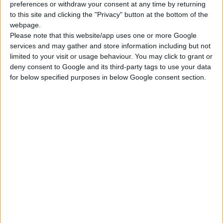
preferences or withdraw your consent at any time by returning
to this site and clicking the "Privacy" button at the bottom of the
webpage.
Please note that this website/app uses one or more Google
ADD TO WISHLIST
services and may gather and store information including but not
limited to your visit or usage behaviour. You may click to grant or
deny consent to Google and its third-party tags to use your data
for below specified purposes in below Google consent section.
DBJewels
Αrt Inspiration Perfection
Designed by Antony..
Πιστοποιημένο δαχτυλίδι το οποίο μπορεί να σχεδιαστεί και να
κατασκευαστεί σύμφωνα με τις προτιμήσεις σας.
Ενα υπέροχο κόσμημα εξαιρετικής ποιότητας και
αισθητικής, ιδανικό για την τόσο ξεχωριστή μέρα της ζωής
σας.
Το προτείνουμε σε πολύ καλή ποιότητα Ζαφειριού