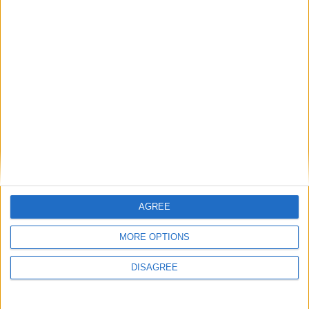
Χρώμα:
λευκό, κίτρινο ή ρόζ χρυσό
Δέσιμο:
Για οποιοδήποτε Πολύτιμο λίθο
Μέγεθος:
EU νούμερο δακτύλου 48 έως 60+
Διαθεσιμότητα:
3 – 10 εργάσιμες ημέρες (κατόπιν
παραγγελίας – Επικοινωνήστε για διαθεσιμότητα)
Size Chart
ΣΧΕΤΙΚΆ ΠΡΟΪΌΝΤΑ
AGREE
-6%
-21%
MORE OPTIONS
DISAGREE