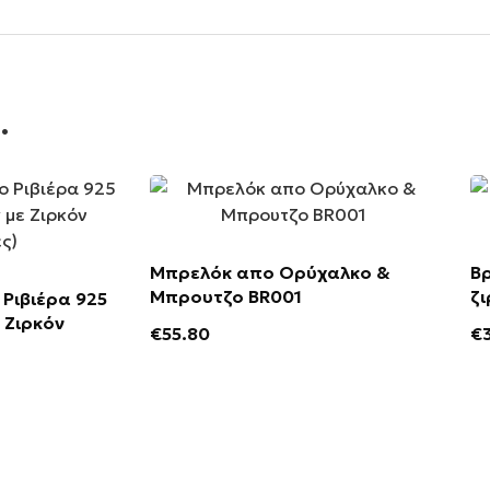
.
Μπρελόκ απο Ορύχαλκο &
Βρ
Μπρουτζο BR001
ζι
 Ριβιέρα 925
 Ζιρκόν
€
55.80
€