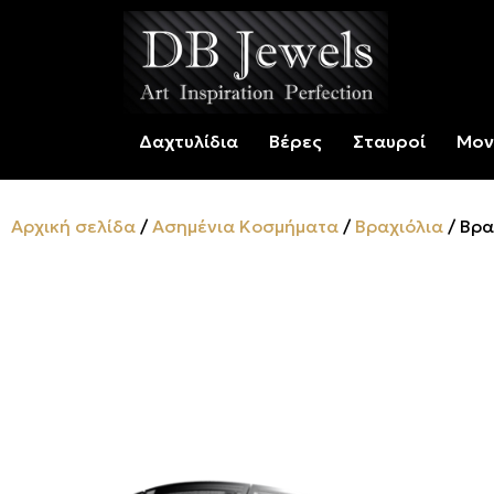
Δαχτυλίδια
Βέρες
Σταυροί
Μον
Αρχική σελίδα
/
Ασημένια Κοσμήματα
/
Βραχιόλια
/ Βρα