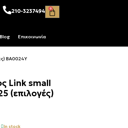
0
210-3237494
Blog
Επικοινωνία
γές) ΒΑ0024Y
ς Link small
5 (επιλογές)
In stock