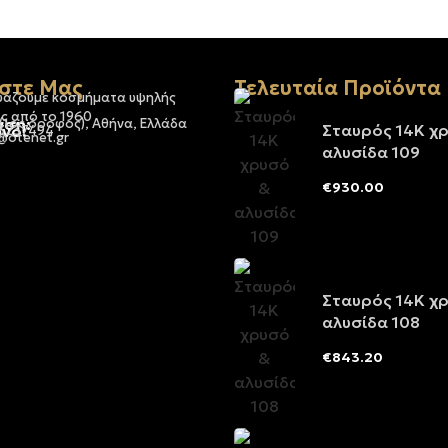
στε Μας
Τελευταία Προϊόντα
υάζουμε κοσμήματα υψηλής
ς από το 1960
νση:
 (1ος όροφος), Αθήνα, Ελλάδα
Σταυρός 14Κ χ
νο:
-3237494
@otenet.gr
αλυσίδα 109
€
930.00
Σταυρός 14Κ χ
αλυσίδα 108
€
843.20