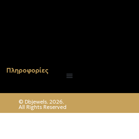
Σταυρός 14Κ χρυσό & αλυσίδα 107
€
843.20
Πληροφορίες
© Dbjewels. 2026.
All Rights Reserved