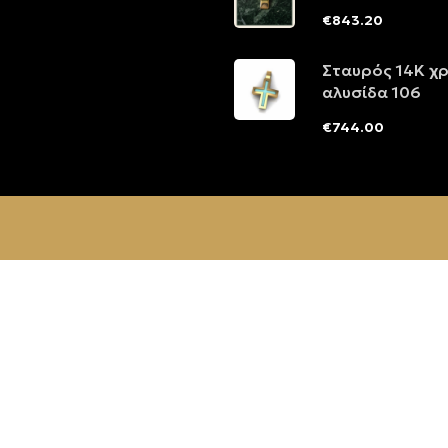
€
843.20
Σταυρός 14Κ χ
αλυσίδα 106
€
744.00