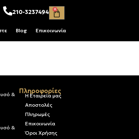
0
210-3237494
στε
Blog
Επικοινωνία
Πληροφορίες
ρυσό &
Η Εταιρεία μας
Αποστολές
Πληρωμές
Επικοινωνία
ρυσό &
Όροι Χρήσης