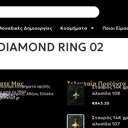
Μοναδικές Δημιουργίες
Κοσμήματα
Ποιοι Είμα
 DIAMOND RING 02
στε Μας
Τελευταία Προϊόντα
υάζουμε κοσμήματα υψηλής
Σταυρός 14Κ χ
ς από το 1960
αλυσίδα 108
νση:
 (1ος όροφος), Αθήνα, Ελλάδα
νο:
-3237494
@otenet.gr
€
843.20
Σταυρός 14Κ χ
αλυσίδα 107