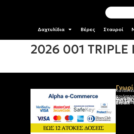
Δαχτυλίδια
Βέρες
Σταυροί
2026 001 TRIPLE
Γνωρί
Κατασκε
ποιότητα
Διεύθυ
Ερμού 18
Τηλέφω
+30 210
Email:
dbjewels