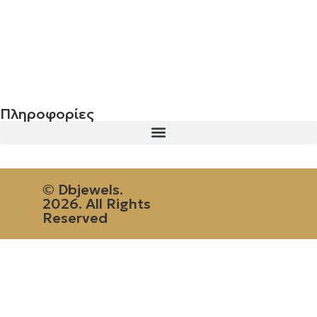
Σταυρός 14Κ χρυσό & αλυσίδα 107
€
843.20
Πληροφορίες
© Dbjewels.
2026. All Rights
Reserved