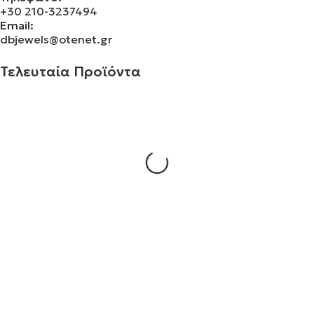
+30 210-3237494
Email:
dbjewels@otenet.gr
Τελευταία Προϊόντα
Σταυρός 14Κ χρυσό & αλυσίδα 109
€
930.00
Σταυρός 14Κ χρυσό & αλυσίδα 108
€
843.20