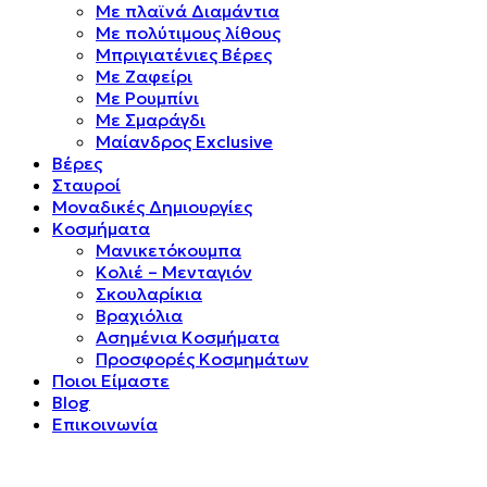
Mε πλαϊνά Διαμάντια
Mε πολύτιμους λίθους
Μπριγιατένιες Βέρες
Με Ζαφείρι
Με Ρουμπίνι
Με Σμαράγδι
Μαίανδρος Exclusive
Βέρες
Σταυροί
Μοναδικές Δημιουργίες
Κοσμήματα
Μανικετόκουμπα
Κολιέ – Μενταγιόν
Σκουλαρίκια
Βραχιόλια
Ασημένια Κοσμήματα
Προσφορές Κοσμημάτων
Ποιοι Είμαστε
Blog
Επικοινωνία