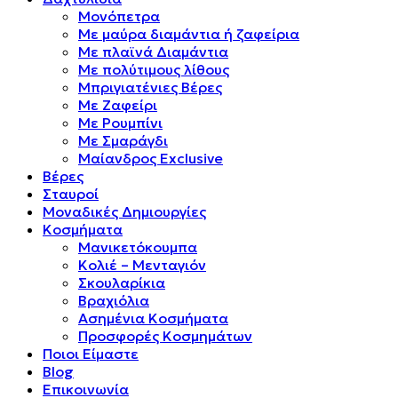
Μονόπετρα
Mε μαύρα διαμάντια ή ζαφείρια
Mε πλαϊνά Διαμάντια
Mε πολύτιμους λίθους
Μπριγιατένιες Βέρες
Με Ζαφείρι
Με Ρουμπίνι
Με Σμαράγδι
Μαίανδρος Exclusive
Βέρες
Σταυροί
Μοναδικές Δημιουργίες
Κοσμήματα
Μανικετόκουμπα
Κολιέ – Μενταγιόν
Σκουλαρίκια
Βραχιόλια
Ασημένια Κοσμήματα
Προσφορές Κοσμημάτων
Ποιοι Είμαστε
Blog
Επικοινωνία