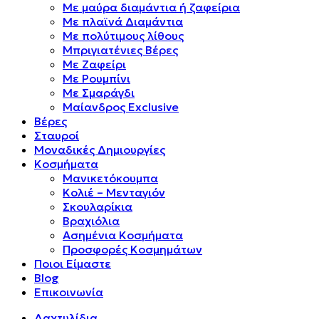
Mε μαύρα διαμάντια ή ζαφείρια
Mε πλαϊνά Διαμάντια
Mε πολύτιμους λίθους
Μπριγιατένιες Βέρες
Με Ζαφείρι
Με Ρουμπίνι
Με Σμαράγδι
Μαίανδρος Exclusive
Βέρες
Σταυροί
Μοναδικές Δημιουργίες
Κοσμήματα
Μανικετόκουμπα
Κολιέ – Μενταγιόν
Σκουλαρίκια
Βραχιόλια
Ασημένια Κοσμήματα
Προσφορές Κοσμημάτων
Ποιοι Είμαστε
Blog
Επικοινωνία
Δαχτυλίδια