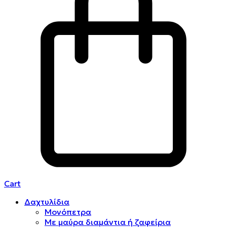
Cart
Δαχτυλίδια
Μονόπετρα
Mε μαύρα διαμάντια ή ζαφείρια