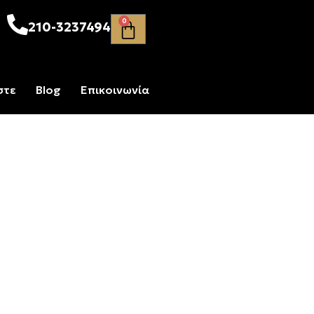
0
210-3237494
στε
Blog
Επικοινωνία