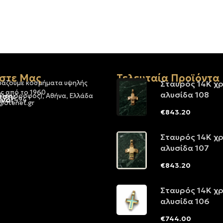
στε Μας
Τελευταία Προϊόντα
υάζουμε κοσμήματα υψηλής
Σταυρός 14Κ χ
ς από το 1960
αλυσίδα 108
νση:
 (1ος όροφος), Αθήνα, Ελλάδα
νο:
-3237494
@otenet.gr
€
843.20
Σταυρός 14Κ χ
αλυσίδα 107
€
843.20
Σταυρός 14Κ χ
αλυσίδα 106
€
744.00