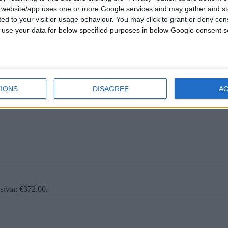
s website/app uses one or more Google services and may gather and st
είναι: €372.00.
ited to your visit or usage behaviour. You may click to grant or deny c
 to use your data for below specified purposes in below Google consent s
IONS
DISAGREE
A
είναι: €372.00.