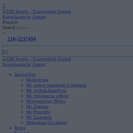
Search
Search
×
210-3237494
Δαχτυλίδια
Μονόπετρα
Mε μαύρα διαμάντια ή ζαφείρια
Mε πλαϊνά Διαμάντια
Mε πολύτιμους λίθους
Μπριγιατένιες Βέρες
Με Ζαφείρι
Με Ρουμπίνι
Με Σμαράγδι
Μαίανδρος Exclusive
Βέρες