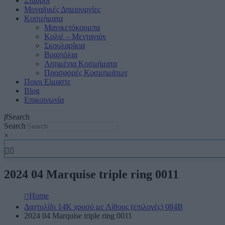
Σταυροί
Μοναδικές Δημιουργίες
Κοσμήματα
Μανικετόκουμπα
Κολιέ – Μενταγιόν
Σκουλαρίκια
Βραχιόλια
Ασημένια Κοσμήματα
Προσφορές Κοσμημάτων
Ποιοι Είμαστε
Blog
Επικοινωνία
Search
Search
×
2024 04 Marquise triple ring 0011
Home
Δαχτυλίδι 14Κ χρυσό με Λίθους (επιλογές) 084B
2024 04 Marquise triple ring 0011