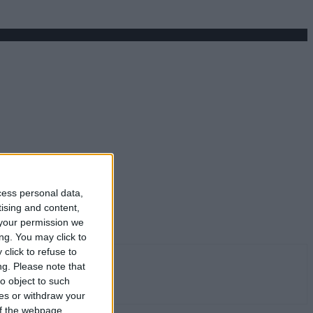
cess personal data,
tising and content,
your permission we
ng. You may click to
click to refuse to
ng.
Please note that
o object to such
ces or withdraw your
 of the webpage.