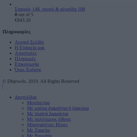
Σταυρός 14Κ χρυσό & αλυσίδα 108
0
out of 5
€
843.20
Πληροφορίες
Αρχική Σελίδα
Η Εταιρεία μας
Αποστολές
Πληρωμές
Επικοινωνία
Όροι Χρήσης
© Dbjewels. 2019. All Rights Reserved
Δαχτυλίδια
Μονόπετρα
Mε μαύρα διαμάντια ή ζαφείρια
Mε πλαϊνά Διαμάντια
Mε πολύτιμους λίθους
Μπριγιατένιες Βέρες
Με Ζαφείρι
Με Ρουμπίνι