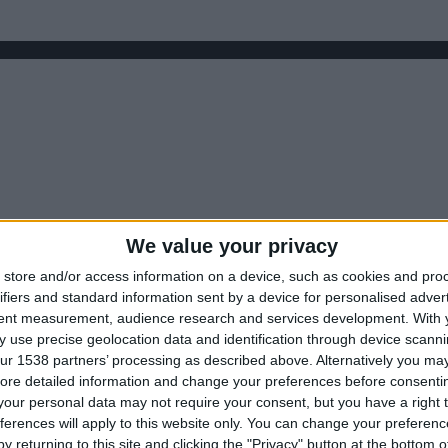
We value your privacy
store and/or access information on a device, such as cookies and pro
ifiers and standard information sent by a device for personalised adver
tent measurement, audience research and services development.
With 
 use precise geolocation data and identification through device scanni
ur 1538 partners’ processing as described above. Alternatively you may 
ore detailed information and change your preferences before consenti
our personal data may not require your consent, but you have a right t
ferences will apply to this website only. You can change your preferen
y returning to this site and clicking the "Privacy" button at the bottom