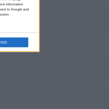
ore information
onsent to Google and
ection.
GREE