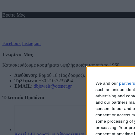
Βρείτε Μας
Facebook
Instagram
Γνωρίστε Μας
Κατασκευάζουμε κοσμήματα υψηλής ποιότητας από το 1960
Διεύθυνση:
Ερμού 18 (1ος όροφος), Αθήνα, Ελλάδα
Τηλέφωνο:
+30 210-3237494
We and our
partners
EMAIL:
dbjewels@otenet.gr
such as unique ident
advertising and con
Τελευταία Προϊόντα
and our partners may
consent to our and o
consent or access m
some processing of y
processing. Your pre
consent at any time b
Κολιέ 14Κ χρυσό με Λίθους (επιλογές) 055