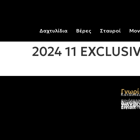
Δαχτυλίδια
Βέρες
Σταυροί
Μον
2024 11 EXCLUSI
Γνωρί
Κατασκε
ποιότητα
Διεύθυ
Ερμού 18
Τηλέφω
+30 210
Email:
dbjewels