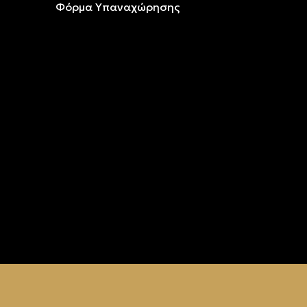
Φόρμα Υπαναχώρησης
ρυσό &
ρυσό &