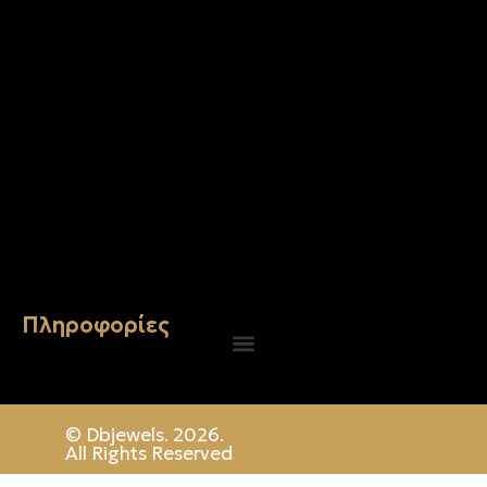
Σταυρός 14Κ χρυσό & αλυσίδα 107
€
843.20
Πληροφορίες
© Dbjewels. 2026.
All Rights Reserved