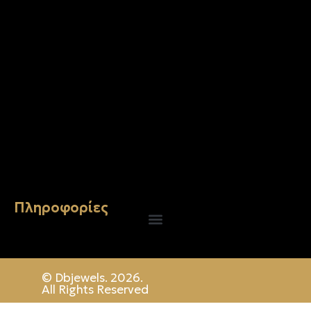
Σταυρός 14Κ χρυσό & αλυσίδα 106
€
744.00
Πληροφορίες
© Dbjewels. 2026.
All Rights Reserved