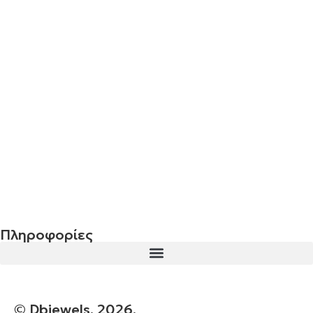
Σταυρός 14Κ χρυσό & αλυσίδα 107
€
843.20
Σταυρός 14Κ χρυσό & αλυσίδα 106
€
744.00
Πληροφορίες
© Dbjewels. 2026.