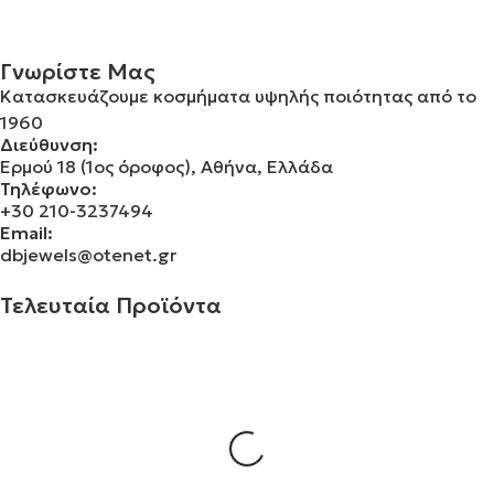
Γνωρίστε Μας
Κατασκευάζουμε κοσμήματα υψηλής ποιότητας από το
1960
Διεύθυνση:
Ερμού 18 (1ος όροφος), Αθήνα, Ελλάδα
Τηλέφωνο:
+30 210-3237494
Email:
dbjewels@otenet.gr
Τελευταία Προϊόντα
Σταυρός 14Κ χρυσό & αλυσίδα 108
€
843.20