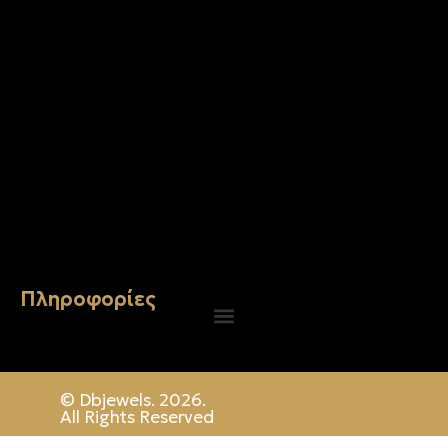
Σταυρός 14Κ χρυσό & αλυσίδα 106
€
744.00
Πληροφορίες
© Dbjewels. 2026.
All Rights Reserved